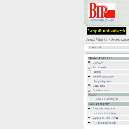
Wersja dla niedowidzących
Urząd Miejski w Szczebrzesz
Statystyki
PRAWO LOKALNE
Uchwały
Zarzadzenia
Przetargi
Wyniki przetargow
Plan postepowan
Ogłoszenia
Obwieszczenia
RODO
Klauzula Informacyjna
NabŃ�r do pracy
Aktualne rekrutacje
Postкpowania w toku
Wyniki postкpowaŃ�
Archiwum rekrutacji