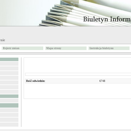
ynie
Rejestr zmian
Mapa strony
Instrukcja biuletynu
Ilość odwiedzin:
6748