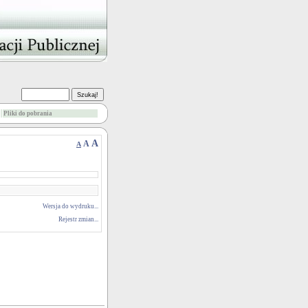
Pliki do pobrania
A
A
A
Wersja do wydruku...
Rejestr zmian...