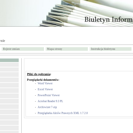
ynie
Rejestr zmian
Mapa strony
Instrukcja biuletynu
Pliki do pobrania
:
Przeglądarki dokumentów
:
-
Word Viewer
-
Excel Viewer
-
PowerPoint Viewer
-
Acrobat Reader 9.3 PL
-
Archiwizer 7-zip
-
Przeglądarka Aktów Prawnych XML 1.7.2.0