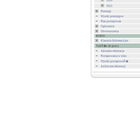
2020
2021
Przetargi
Wyniki przetargow
Plan postepowan
Ogłoszenia
Obwieszczenia
RODO
Klauzula Informacyjna
NabŃ�r do pracy
Aktualne rekrutacje
Postкpowania w toku
Wyniki postкpowaŃ�
Archiwum rekrutacji