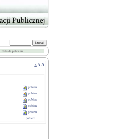
Pliki do pobrania
A
A
A
pobierz
pobierz
pobierz
pobierz
pobierz
pobierz