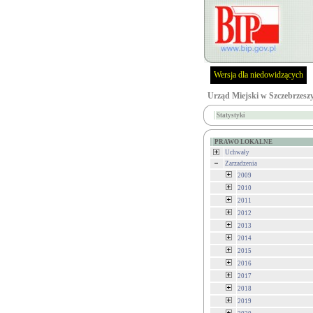
Wersja dla niedowidzących
Urząd Miejski w Szczebrzesz
Statystyki
PRAWO LOKALNE
Uchwały
Zarzadzenia
2009
2010
2011
2012
2013
2014
2015
2016
2017
2018
2019