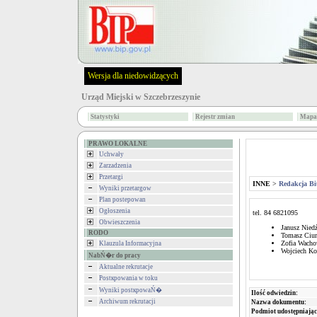
Wersja dla niedowidzących
Urząd Miejski w Szczebrzeszynie
Statystyki
Rejestr zmian
Mapa 
PRAWO LOKALNE
Uchwały
Zarzadzenia
Przetargi
INNE
>
Redakcja Bi
Wyniki przetargow
Plan postepowan
Ogłoszenia
tel. 84 6821095
Obwieszczenia
Janusz Nied
RODO
Tomasz Ciur
Zofia Wacho
Klauzula Informacyjna
Wojciech Ko
NabŃ�r do pracy
Aktualne rekrutacje
Postкpowania w toku
Wyniki postкpowaŃ�
Ilość odwiedzin:
Archiwum rekrutacji
Nazwa dokumentu:
Podmiot udostępniając