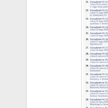
21.
Zarządzenie Nr 21
z dnia 30 kwietnia
w ciągu drogi gmin
22.
Zarządzenie Nr 22
z dnia 12 maja 200
ul. Zamojskiej 53/.
23.
Zarządzenie Nr 23
z dnia 20 maja 200
sprzedaży w drodze
24.
Zarządzenie Nr 24
z dnia 20 maja 200
25.
Zarządzenie Nr 25
z dnia 20 maja 20
26.
Zarządzenie Nr 26
z dnia 27 maja 200
Ogrodowa 6/.
27.
Zarządzenie Nr 27
z dnia 28 maja 20
28.
Zarządzenie Nr 28
z dnia 6 czerwca 2
29.
Zarządzenie nr 29
z dnia 10 czerwca 
30.
Zarządzenie Nr 30
z dnia 16 czerwca 
komunalne.
31.
Zarządzenie Nr 31
z dnia 18 czerwca 
dzierżawy w drodze
32.
Zarządzenie nr 32
z dnia 20 czerwca 
Biblioteki Publicz
33.
Zarządzenie nr 33
z dnia 20 czerwca 
Kultury Szczebrzes
34.
Zarządzenie Nr 35
z dnia 16 lipca 2
Miejskiego w Szcze