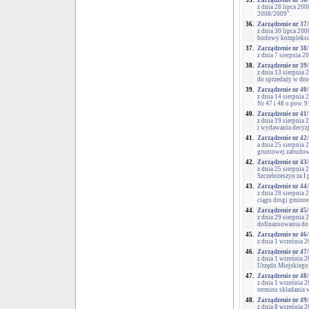
35.
Zarządzenie nr 36
z dnia 28 lipca 20
2008/2009".
36.
Zarządzenie nr 37
z dnia 30 lipca 20
budowy kompleksu 
37.
Zarządzenie nr 38
z dnia 7 sierpnia 
38.
Zarządzenie nr 39
z dnia 13 sierpni
do sprzedaży w dro
39.
Zarządzenie nr 40
z dnia 14 sierpnia
Nr 47 i 48 o pow. 
40.
Zarządzenie nr 41
z dnia 19 sierpni
i wydawania decyz
41.
Zarządzenie nr 42
a dnia 25 sierpnia
gruntowej zabudowa
42.
Zarządzenie nr 43
z dnia 25 sierpnia
Szczebrzeszyn za I 
43.
Zarządzenie nr 44
z dnia 28 sierpnia
ciągu drogi gminne
44.
Zarządzenie nr 45
z dnia 29 sierpnia
dofinansowania do
45.
Zarządzenie nr 46
z dnia 1 września 
46.
Zarządzenie nr 47
z dnia 1 września 
Urzędu Miejskiego 
47.
Zarządzenie nr 48
z dnia 1 września 
terminu składania 
48.
Zarządzenie nr 49
z dnia 8 września 