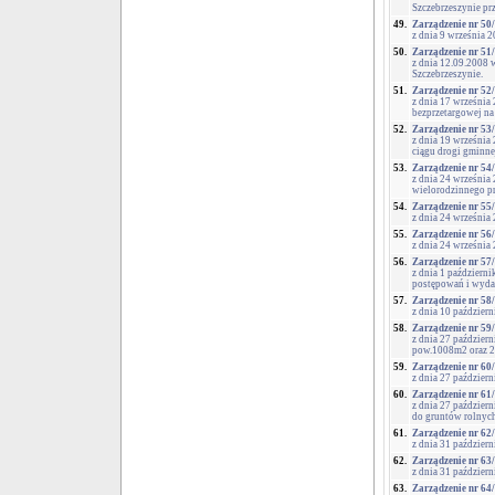
Szczebrzeszynie prz
49.
Zarządzenie nr 50
z dnia 9 września 
50.
Zarządzenie nr 51
z dnia 12.09.2008
Szczebrzeszynie.
51.
Zarządzenie nr 52
z dnia 17 września
bezprzetargowej na
52.
Zarządzenie nr 53
z dnia 19 września
ciągu drogi gminne
53.
Zarządzenie nr 54
z dnia 24 wrześni
wielorodzinnego pr
54.
Zarządzenie nr 55
z dnia 24 września
55.
Zarządzenie nr 56
z dnia 24 września
56.
Zarządzenie nr 57
z dnia 1 październ
postępowań i wyda
57.
Zarządzenie nr 58
z dnia 10 paździer
58.
Zarządzenie nr 59
z dnia 27 paździer
pow.1008m2 oraz 2
59.
Zarządzenie nr 60
z dnia 27 paździe
60.
Zarządzenie nr 61
z dnia 27 paździer
do gruntów rolny
61.
Zarządzenie nr 62
z dnia 31 październ
62.
Zarządzenie nr 63
z dnia 31 październ
63.
Zarządzenie nr 64