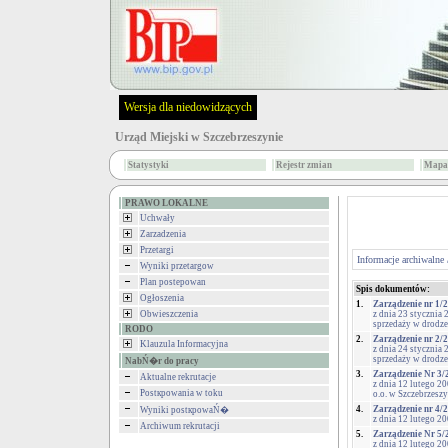
Wersja dla niedowidzących
Urząd Miejski w Szczebrzeszynie
Statystyki
Rejestr zmian
Mapa 
PRAWO LOKALNE
Uchwały
Zarzadzenia
Przetargi
Informacje archiwalne
Wyniki przetargow
Plan postepowan
Spis dokumentów:
Ogłoszenia
1.
Zarządzenie nr 1/
Obwieszczenia
z dnia 23 stycznia
sprzedaży w drodze
RODO
2.
Zarządzenie nr 2/
Klauzula Informacyjna
z dnia 24 stycznia
sprzedaży w drodze
NabŃ�r do pracy
3.
Zarządzenie Nr 3/
Aktualne rekrutacje
z dnia 12 lutego 2
Postкpowania w toku
o.o. w Szczebrzeszy
4.
Zarządzenie nr 4/
Wyniki postкpowaŃ�
z dnia 12 lutego 2
Archiwum rekrutacji
5.
Zarządzenie Nr 5/
z dnia 12 lutego 2