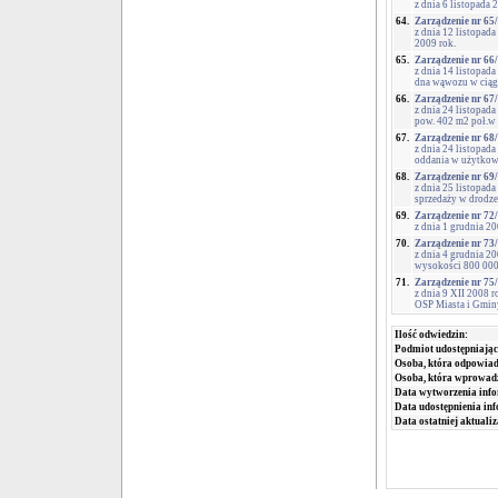
z dnia 6 listopada
64.
Zarządzenie nr 65
z dnia 12 listopad
2009 rok.
65.
Zarządzenie nr 66
z dnia 14 listopad
dna wąwozu w ciągu
66.
Zarządzenie nr 67
z dnia 24 listopad
pow. 402 m2 poł.w 
67.
Zarządzenie nr 68
z dnia 24 listopad
oddania w użytkowa
68.
Zarządzenie nr 69
z dnia 25 listopad
sprzedaży w drodze
69.
Zarządzenie nr 72
z dnia 1 grudnia 
70.
Zarządzenie nr 73
z dnia 4 grudnia 2
wysokości 800 00
71.
Zarządzenie nr 75
z dnia 9 XII 2008 
OSP Miasta i Gmin
Ilość odwiedzin:
Podmiot udostępniając
Osoba, która odpowiada
Osoba, która wprowad
Data wytworzenia info
Data udostępnienia inf
Data ostatniej aktualiz