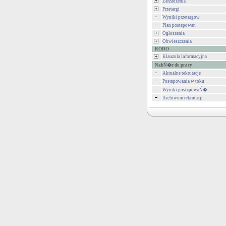
Zarzadzenia
Przetargi
Wyniki przetargow
Plan postepowan
Ogłoszenia
Obwieszczenia
RODO
Klauzula Informacyjna
NabŃ�r do pracy
Aktualne rekrutacje
Postкpowania w toku
Wyniki postкpowaŃ�
Archiwum rekrutacji