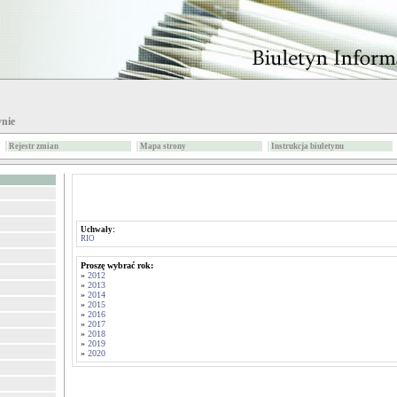
ynie
Rejestr zmian
Mapa strony
Instrukcja biuletynu
Uchwały:
RIO
Proszę wybrać rok:
»
2012
»
2013
»
2014
»
2015
»
2016
»
2017
»
2018
»
2019
»
2020