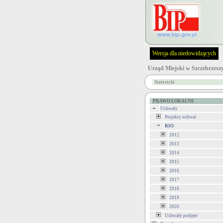
Wersja dla niedowidzących
Urząd Miejski w Szczebrzesz
Statystyki
PRAWO LOKALNE
Uchwały
Projekty uchwał
RIO
2012
2013
2014
2015
2016
2017
2018
2019
2020
Uchwały podjęte