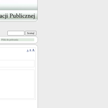
Pliki do pobrania
A
A
A